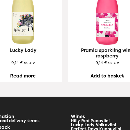
Lucky Lady
Pramia sparkling wi
raspberry
9,14
€
9,14
€
sis. ALV
sis. ALV
Read more
Add to basket
mation
Wines
and delivery terms
Hilly Red Punaviini
Lucky Lady Valkoviini
back
Perfect Days Kuohuviini