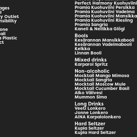
Perfect Harmony Kuohuviini
Pramia Kuohuviini Persikka
ages
Pramia Kuohuviini Vadelma
l
Pramia Kuohuviini Mansikka
ry Outlet
Pramia Kuohuviini Riesling
sibility
Pramia Sangria
Kaneli & Neilikka Glögi
kone
ail
Bools
 Plastic
Kesärannan Mansikkabooli
ct
Kesärannan Vadelmabooli
Kelkka
Linnan Booli
Mixed drinks
Karparol Spritz
Non-alcoholic
Mocktail Mango Mimosa
Mocktail Sangria
Mocktail Moscow Mule
Mocktail Cucumber Basil
Alko Välivesi
Mummon Sima
Long Drinks
Veeti Lonkero
Jonne Lonkero
AINA Karpalolonkero
Hard Seltzer
Kupla Seltzer
Kupla Hard Seltzer