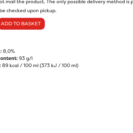
t mail the product. The only possible delivery method is p
l be checked upon pickup.
ADD TO BASKET
:
8,0%
content:
93 g/l
:
89 kcal / 100 ml (373 kJ / 100 ml)