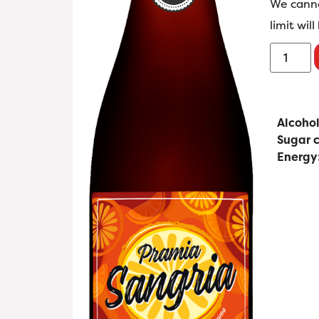
We canno
limit wil
Alcohol
Sugar 
Energy