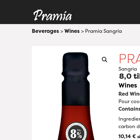
Beverages
>
Wines
> Pramia Sangria
PR
Sangria
8,0 t
Wines
Red Win
Pour coo
Contains
Ingredien
carbon d
10,14
€
s