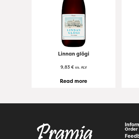
Linnan glögi
9,83
€
sis. ALV
Read more
Infor
Order 
Feed