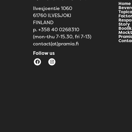
Home
Bever
Ilvesjoentie 1060
Topica
61760 ILVESJOKI
Facto
Respon
FINLAND
Story
Booli
p. +358 40 0268310
Mockt
(mon-thu 7-15.30, fri 7-13)
Pramia
Conta
contact(at)pramia.fi
Follow us