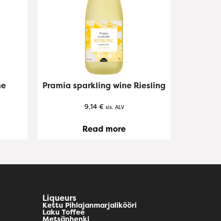
ne
Pramia sparkling wine Riesling
9,14
€
sis. ALV
Read more
Liqueurs
Kettu Pihlajanmarjalikööri
Laku Toffee
Metsänhenki