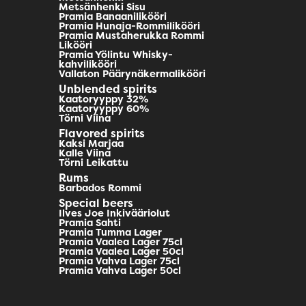
Metsänhenki Sisu
Pramia Banaanilikööri
Pramia Hunaja-Rommilikööri
Pramia Mustaherukka Rommi
Likööri
Pramia Yölintu Whisky-
kahvilikööri
Vallaton Päärynäkermalikööri
Unblended spirits
Kaatoryyppy 32%
Kaatoryyppy 60%
Törni Viina
Flavored spirits
Kaksi Marjaa
Kalle Viina
Törni Leikattu
Rums
Barbados Rommi
Special beers
Ilves Joe Inkivääriolut
Pramia Sahti
Pramia Tumma Lager
Pramia Vaalea Lager 75cl
Pramia Vaalea Lager 50cl
Pramia Vahva Lager 75cl
Pramia Vahva Lager 50cl