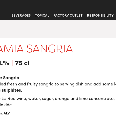
BEVERAGES
TOPICAL
FACTORY OUTLET
RESPONSIBILITY
AMIA SANGRIA
il.%
75 cl
e Sangria
led fresh and fruity sangria to serving dish and add some i
 sulphites.
ts: Red wine, water, sugar, orange and lime concentrate, c
ioxide
is. ALV