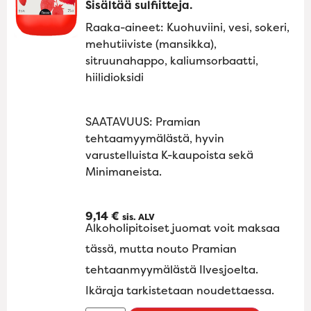
Sisältää sulfiitteja.
Raaka-aineet: Kuohuviini, vesi, sokeri,
mehutiiviste (mansikka),
sitruunahappo, kaliumsorbaatti,
hiilidioksidi
SAATAVUUS: Pramian
tehtaamyymälästä, hyvin
varustelluista K-kaupoista sekä
Minimaneista.
9,14
€
sis. ALV
Alkoholipitoiset juomat voit maksaa
tässä, mutta nouto Pramian
tehtaanmyymälästä Ilvesjoelta.
Ikäraja tarkistetaan noudettaessa.