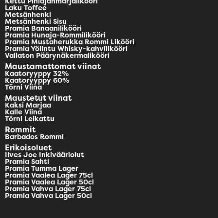
Kettu Pihlajanmarjalikööri
Laku Toffee
Metsänhenki
Metsänhenki Sisu
Pramia Banaanilikööri
Pramia Hunaja-Rommilikööri
Pramia Mustaherukka Rommi Likööri
Pramia Yölintu Whisky-kahvilikööri
Vallaton Päärynäkermalikööri
Maustamattomat viinat
Kaatoryyppy 32%
Kaatoryyppy 60%
Törni Viina
Maustetut viinat
Kaksi Marjaa
Kalle Viina
Törni Leikattu
Rommit
Barbados Rommi
Erikoisoluet
Ilves Joe Inkivääriolut
Pramia Sahti
Pramia Tumma Lager
Pramia Vaalea Lager 75cl
Pramia Vaalea Lager 50cl
Pramia Vahva Lager 75cl
Pramia Vahva Lager 50cl