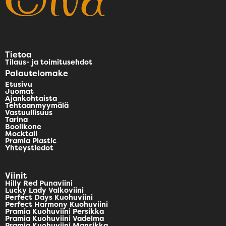
Tietoa
Tilaus- ja toimitusehdot
Palautelomake
Etusivu
Juomat
Ajankohtaista
Tehtaanmyymälä
Vastuullisuus
Tarina
Boolikone
Mocktail
Pramia Plastic
Yhteystiedot
Viinit
Hilly Red Punaviini
Lucky Lady Valkoviini
Perfect Days Kuohuviini
Perfect Harmony Kuohuviini
Pramia Kuohuviini Persikka
Pramia Kuohuviini Vadelma
Pramia Kuohuviini Mansikka