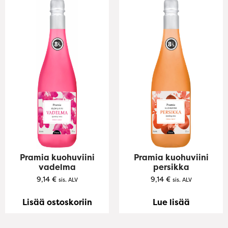
Pramia kuohuviini
Pramia kuohuviini
vadelma
persikka
9,14
€
9,14
€
sis. ALV
sis. ALV
Lisää ostoskoriin
Lue lisää