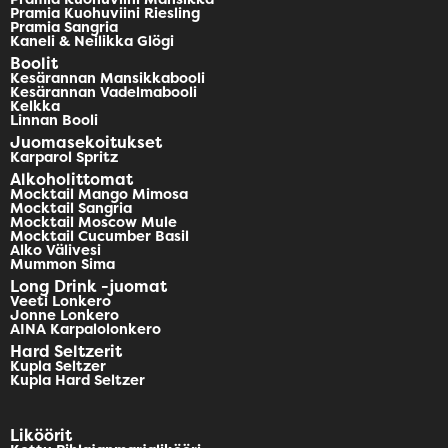
Pramia Kuohuviini Riesling
Pramia Sangria
Kaneli & Neilikka Glögi
Boolit
Kesärannan Mansikkabooli
Kesärannan Vadelmabooli
Kelkka
Linnan Booli
Juomasekoitukset
Karparol Spritz
Alkoholittomat
Mocktail Mango Mimosa
Mocktail Sangria
Mocktail Moscow Mule
Mocktail Cucumber Basil
Alko Välivesi
Mummon Sima
Long Drink -juomat
Veeti Lonkero
Jonne Lonkero
AINA Karpalolonkero
Hard Seltzerit
Kupla Seltzer
Kupla Hard Seltzer
Liköörit