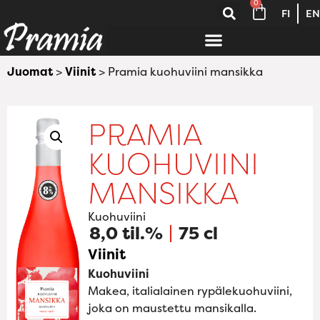
0
FI
EN
Juomat
>
Viinit
> Pramia kuohuviini mansikka
PRAMIA
KUOHUVIINI
MANSIKKA
Kuohuviini
8,0 til.%
75 cl
Viinit
Kuohuviini
Makea, italialainen rypälekuohuviini,
joka on maustettu mansikalla.