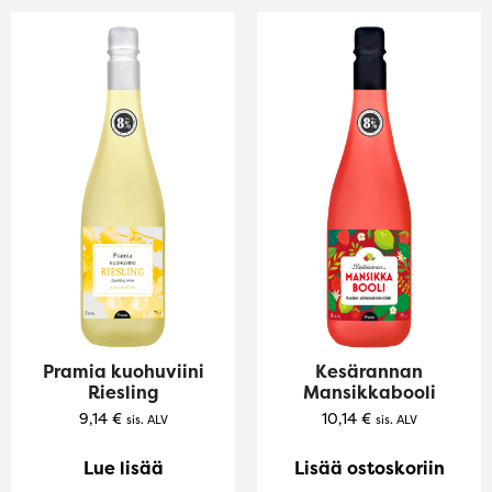
Pramia kuohuviini
Kesärannan
Riesling
Mansikkabooli
9,14
€
10,14
€
sis. ALV
sis. ALV
Lue lisää
Lisää ostoskoriin