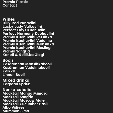
Pramia Plastic
Contact
Wines
Hilly Red Punaviini
Lucky Lady Valkoviini
Perfect Days Kuohuviini
Perfect Harmony Kuohuviini
Pramia Kuohuviini Persikka
Pramia Kuohuviini Vadelma
Pramia Kuohuviini Mansikka
Pramia Kuohuviini Riesling
Pramia Sangria
Kaneli & Neilikka Glögi
Bools
Kesärannan Mansikkabooli
Kesärannan Vadelmabooli
Kelkka
Linnan Booli
Mixed drinks
Karparol Spritz
Non-alcoholic
Mocktail Mango Mimosa
Mocktail Sangria
Mocktail Moscow Mule
Mocktail Cucumber Basil
Alko Välivesi
Mummon Sima