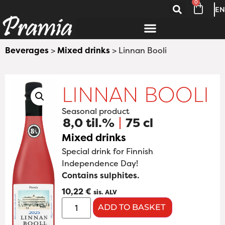
0
EN
Beverages
>
Mixed drinks
> Linnan Booli
LINNAN BOOLI
Seasonal product
8,0 til.%
75 cl
Mixed drinks
Special drink for Finnish
Independence Day!
Contains sulphites.
10,22
€
sis. ALV
ADD TO BASKET