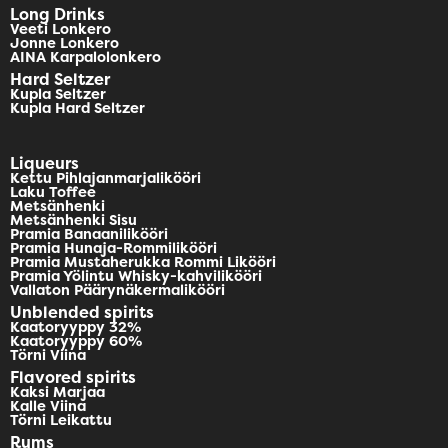
Long Drinks
Veeti Lonkero
Jonne Lonkero
AINA Karpalolonkero
Hard Seltzer
Kupla Seltzer
Kupla Hard Seltzer
Liqueurs
Kettu Pihlajanmarjalikööri
Laku Toffee
Metsänhenki
Metsänhenki Sisu
Pramia Banaanilikööri
Pramia Hunaja-Rommilikööri
Pramia Mustaherukka Rommi Likööri
Pramia Yölintu Whisky-kahvilikööri
Vallaton Päärynäkermalikööri
Unblended spirits
Kaatoryyppy 32%
Kaatoryyppy 60%
Törni Viina
Flavored spirits
Kaksi Marjaa
Kalle Viina
Törni Leikattu
Rums