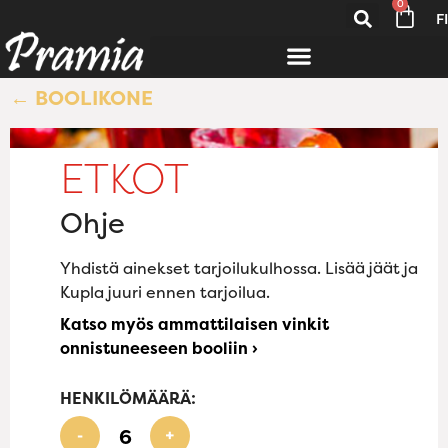
0
FI
← BOOLIKONE
ETKOT
Ohje
Yhdistä ainekset tarjoilukulhossa. Lisää jäät ja
Kupla juuri ennen tarjoilua.
Katso myös ammattilaisen vinkit
onnistuneeseen booliin ›
HENKILÖMÄÄRÄ:
-
+