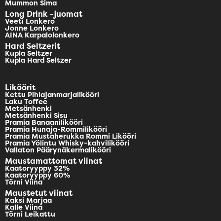
Mummon Sima
Long Drink -juomat
Veeti Lonkero
Jonne Lonkero
AINA Karpalolonkero
Hard Seltzerit
Kupla Seltzer
Kupla Hard Seltzer
Liköörit
Kettu Pihlajanmarjalikööri
Laku Toffee
Metsänhenki
Metsänhenki Sisu
Pramia Banaanilikööri
Pramia Hunaja-Rommilikööri
Pramia Mustaherukka Rommi Likööri
Pramia Yölintu Whisky-kahvilikööri
Vallaton Päärynäkermalikööri
Maustamattomat viinat
Kaatoryyppy 32%
Kaatoryyppy 60%
Törni Viina
Maustetut viinat
Kaksi Marjaa
Kalle Viina
Törni Leikattu