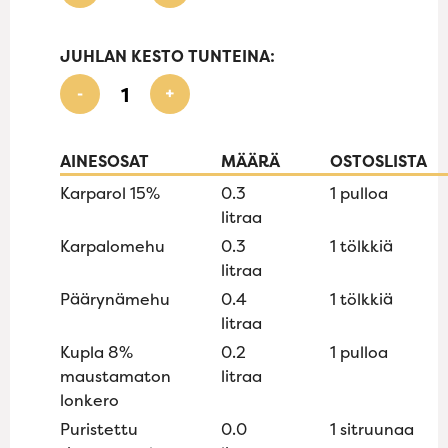
JUHLAN KESTO TUNTEINA:
-
+
AINESOSAT
MÄÄRÄ
OSTOSLISTA
Karparol 15%
0.3
1 pulloa
litraa
Karpalomehu
0.3
1 tölkkiä
litraa
Päärynämehu
0.4
1 tölkkiä
litraa
Kupla 8%
0.2
1 pulloa
maustamaton
litraa
lonkero
Puristettu
0.0
1 sitruunaa