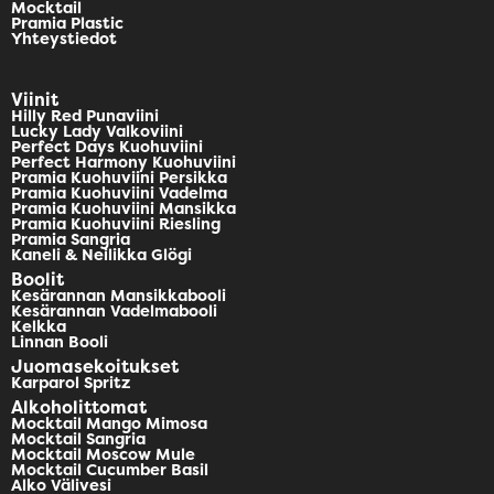
Mocktail
Pramia Plastic
Yhteystiedot
Viinit
Hilly Red Punaviini
Lucky Lady Valkoviini
Perfect Days Kuohuviini
Perfect Harmony Kuohuviini
Pramia Kuohuviini Persikka
Pramia Kuohuviini Vadelma
Pramia Kuohuviini Mansikka
Pramia Kuohuviini Riesling
Pramia Sangria
Kaneli & Neilikka Glögi
Boolit
Kesärannan Mansikkabooli
Kesärannan Vadelmabooli
Kelkka
Linnan Booli
Juomasekoitukset
Karparol Spritz
Alkoholittomat
Mocktail Mango Mimosa
Mocktail Sangria
Mocktail Moscow Mule
Mocktail Cucumber Basil
Alko Välivesi