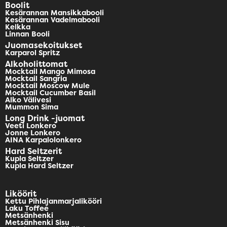
Boolit
Kesärannan Mansikkabooli
Kesärannan Vadelmabooli
Kelkka
Linnan Booli
Juomasekoitukset
Karparol Spritz
Alkoholittomat
Mocktail Mango Mimosa
Mocktail Sangria
Mocktail Moscow Mule
Mocktail Cucumber Basil
Alko Välivesi
Mummon Sima
Long Drink -juomat
Veeti Lonkero
Jonne Lonkero
AINA Karpalolonkero
Hard Seltzerit
Kupla Seltzer
Kupla Hard Seltzer
Liköörit
Kettu Pihlajanmarjalikööri
Laku Toffee
Metsänhenki
Metsänhenki Sisu