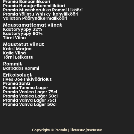
Pramia Banaanilikööri
Pramia Hunaja-Rommilikööri
Pramia Mustaherukka Rommi Likööri
Pramia Yölintu Whisky-kahvilikööri
Vallaton Päärynäkermalikööri
Maustamattomat viinat
Kaatoryyppy 32%
Kaatoryyppy 60%
Törni Viina
Maustetut viinat
Kaksi Marjaa
Kalle Viina
Törni Leikattu
Rommit
Barbados Rommi
Erikoisoluet
Ilves Joe Inkivääriolut
Pramia Sahti
Pramia Tumma Lager
Pramia Vaalea Lager 75cl
Pramia Vaalea Lager 50cl
Pramia Vahva Lager 75cl
Pramia Vahva Lager 50cl
Copyright © Pramia | Tietosuojaseloste