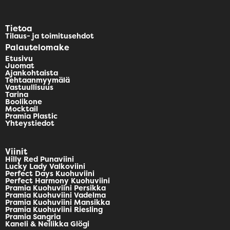
Tietoa
Tilaus- ja toimitusehdot
Palautelomake
Etusivu
Juomat
Ajankohtaista
Tehtaanmyymälä
Vastuullisuus
Tarina
Boolikone
Mocktail
Pramia Plastic
Yhteystiedot
Viinit
Hilly Red Punaviini
Lucky Lady Valkoviini
Perfect Days Kuohuviini
Perfect Harmony Kuohuviini
Pramia Kuohuviini Persikka
Pramia Kuohuviini Vadelma
Pramia Kuohuviini Mansikka
Pramia Kuohuviini Riesling
Pramia Sangria
Kaneli & Neilikka Glögi