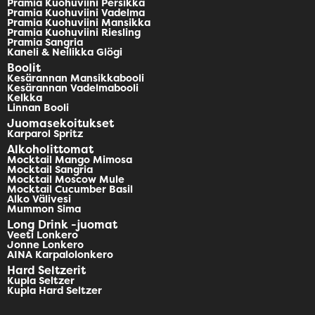
Pramia Kuohuviini Persikka
Pramia Kuohuviini Vadelma
Pramia Kuohuviini Mansikka
Pramia Kuohuviini Riesling
Pramia Sangria
Kaneli & Neilikka Glögi
Boolit
Kesärannan Mansikkabooli
Kesärannan Vadelmabooli
Kelkka
Linnan Booli
Juomasekoitukset
Karparol Spritz
Alkoholittomat
Mocktail Mango Mimosa
Mocktail Sangria
Mocktail Moscow Mule
Mocktail Cucumber Basil
Alko Välivesi
Mummon Sima
Long Drink -juomat
Veeti Lonkero
Jonne Lonkero
AINA Karpalolonkero
Hard Seltzerit
Kupla Seltzer
Kupla Hard Seltzer