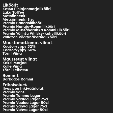
Liköörit
Kettu Pihlajanmarjalikööri
Laku Toffee
Metsänhenki
Metsänhenki Sisu
Pramia Banaanilikööri
Pramia Hunaja-Rommilikööri
Pramia Mustaherukka Rommi Likööri
Pramia Yölintu Whisky-kahvilikööri
Vallaton Päärynäkermalikööri
Maustamattomat viinat
Kaatoryyppy 32%
Kaatoryyppy 60%
Törni Viina
Maustetut viinat
Kaksi Marjaa
Kalle Viina
Törni Leikattu
Rommit
Barbados Rommi
Erikoisoluet
Ilves Joe Inkivääriolut
Pramia Sahti
Pramia Tumma Lager
Pramia Vaalea Lager 75cl
Pramia Vaalea Lager 50cl
Pramia Vahva Lager 75cl
Pramia Vahva Lager 50cl