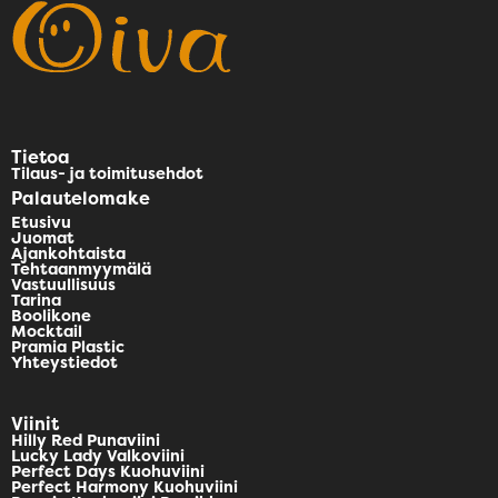
Tietoa
Tilaus- ja toimitusehdot
Palautelomake
Etusivu
Juomat
Ajankohtaista
Tehtaanmyymälä
Vastuullisuus
Tarina
Boolikone
Mocktail
Pramia Plastic
Yhteystiedot
Viinit
Hilly Red Punaviini
Lucky Lady Valkoviini
Perfect Days Kuohuviini
Perfect Harmony Kuohuviini